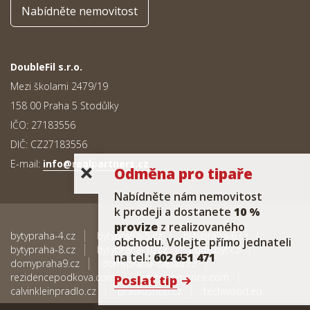
Nabídněte nemovitost
DoubleFil s.r.o.
Mezi školami 2479/19
158 00 Praha 5 Stodůlky
IČO: 27183556
DIČ: CZ27183556
E-mail:
info@realpartners.cz
Odměna pro tipaře
Nabídněte nám nemovitost
k prodeji a dostanete
10 %
provize
z realizovaného
bytypraha-4.cz
bytypraha-5.cz
bytypraha-6.cz
obchodu. Volejte přímo jednateli
bytypraha-8.cz
bytypraha-10.cz
pudnibyt.cz
na tel.:
602 651 471
domypraha9.cz
domypraha-zapad.cz
rezidencepodkova.com
bytyhoromerice.com
Poslat tip
calvinkleinpradlo.cz
pradloshop.cz
techwood.eu