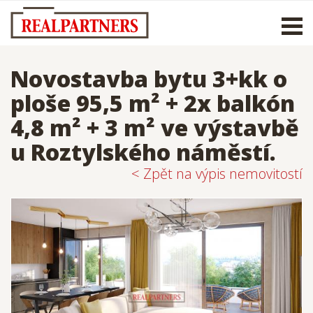
Otevř
men
Novostavba bytu 3+kk o
ploše 95,5 m² + 2x balkón
4,8 m² + 3 m² ve výstavbě
u Roztylského náměstí.
< Zpět na výpis nemovitostí