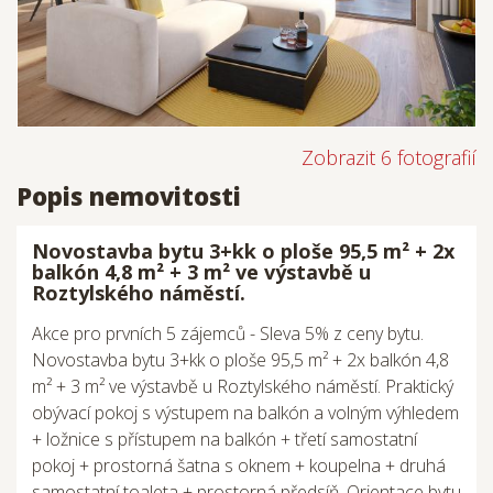
Zobrazit 6 fotografií
Popis nemovitosti
Novostavba bytu 3+kk o ploše 95,5 m² + 2x
balkón 4,8 m² + 3 m² ve výstavbě u
Roztylského náměstí.
Akce pro prvních 5 zájemců - Sleva 5% z ceny bytu.
Novostavba bytu 3+kk o ploše 95,5 m² + 2x balkón 4,8
m² + 3 m² ve výstavbě u Roztylského náměstí. Praktický
obývací pokoj s výstupem na balkón a volným výhledem
+ ložnice s přístupem na balkón + třetí samostatní
pokoj + prostorná šatna s oknem + koupelna + druhá
samostatní toaleta + prostorná předsíň. Orientace bytu