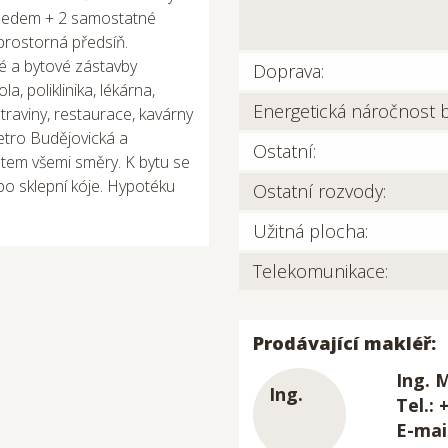
hledem + 2 samostatné
prostorná předsíň.
ové a bytové zástavby
Doprava:
a, poliklinika, lékárna,
Energetická náročnost 
traviny, restaurace, kavárny
tro Budějovická a
Ostatní:
tem všemi směry. K bytu se
bo sklepní kóje. Hypotéku
Ostatní rozvody:
Užitná plocha:
Telekomunikace:
Prodávající makléř:
Ing. 
Tel.: 
E-mai