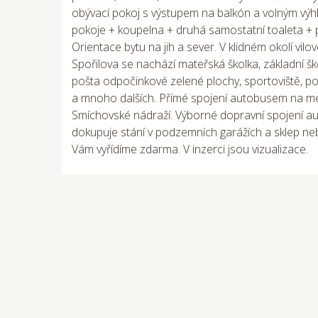
obývací pokoj s výstupem na balkón a volným vý
pokoje + koupelna + druhá samostatní toaleta + 
Orientace bytu na jih a sever. V klidném okolí vil
Spořilova se nachází mateřská školka, základní škol
pošta odpočinkové zelené plochy, sportoviště, po
a mnoho dalších. Přímé spojení autobusem na me
Smíchovské nádraží. Výborné dopravní spojení au
dokupuje stání v podzemních garážích a sklep ne
Vám vyřídíme zdarma. V inzerci jsou vizualizace.