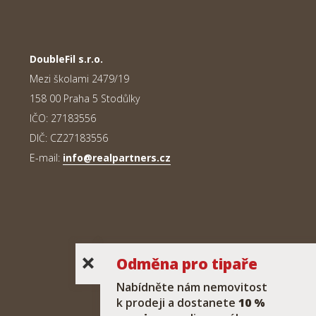
DoubleFil s.r.o.
Mezi školami 2479/19
158 00 Praha 5 Stodůlky
IČO: 27183556
DIČ: CZ27183556
E-mail:
info@realpartners.cz
Odměna pro tipaře
Nabídněte nám nemovitost
k prodeji a dostanete
10 %