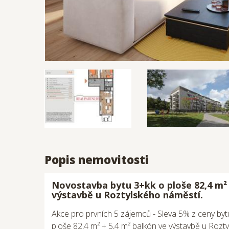
Popis nemovitosti
Novostavba bytu 3+kk o ploše 82,4 m² 
výstavbě u Roztylského náměstí.
Akce pro prvních 5 zájemců - Sleva 5% z ceny by
ploše 82,4 m² + 5,4 m² balkón ve výstavbě u Rozty