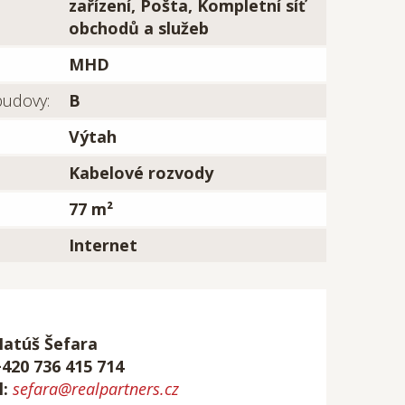
zařízení, Pošta, Kompletní síť
obchodů a služeb
MHD
budovy:
B
Výtah
Kabelové rozvody
77 m²
Internet
Matúš Šefara
+420 736 415 714
l:
sefara@realpartners.cz