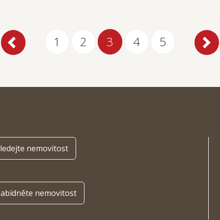
1
2
3
4
5
ledejte nemovitost
abídněte nemovitost