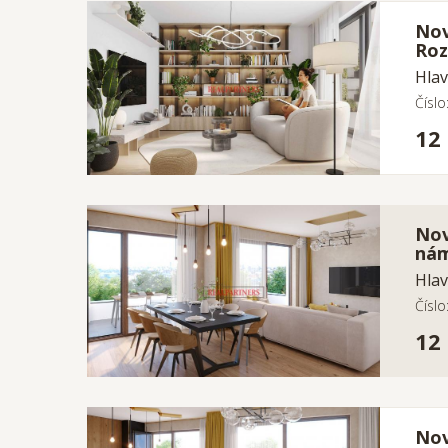
Nov
Roz
Hlav
Čísl
12
Nov
nám
Hlav
Čísl
12
Nov