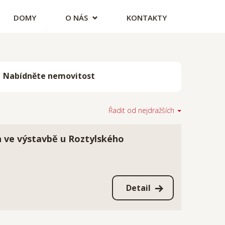
DOMY
O NÁS
KONTAKTY
Nabídněte nemovitost
Řadit od
nejdražších
n ve výstavbě u Roztylského
Detail