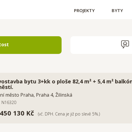
PROJEKTY
BYTY
tost
ostavba bytu 3+kk o ploše 82,4 m² + 5,4 m² balkó
ěstí.
ní město Praha, Praha 4, Žilinská
o: N16320
 450 130 Kč
(vč. DPH. Cena je již po slevě 5%.)