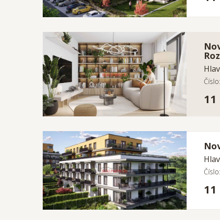
Nov
Roz
Hlav
Čísl
11
Nov
Hlav
Čísl
11