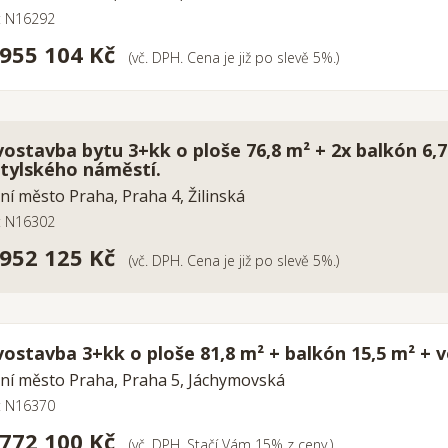
o: N16292
 955 104 Kč
(vč. DPH. Cena je již po slevě 5%.)
ostavba bytu 3+kk o ploše 76,8 m² + 2x balkón 6,7
tylského náměstí.
ní město Praha, Praha 4, Žilinská
o: N16302
 952 125 Kč
(vč. DPH. Cena je již po slevě 5%.)
ostavba 3+kk o ploše 81,8 m² + balkón 15,5 m² + v
ní město Praha, Praha 5, Jáchymovská
o: N16370
 772 100 Kč
(vč. DPH, Stačí Vám 15% z ceny.)