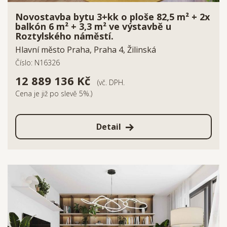
Novostavba bytu 3+kk o ploše 82,5 m² + 2x
balkón 6 m² + 3,3 m² ve výstavbě u
Roztylského náměstí.
Hlavní město Praha, Praha 4, Žilinská
Číslo: N16326
12 889 136 Kč
(vč. DPH.
Cena je již po slevě 5%.)
Detail