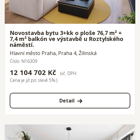
Novostavba bytu 3+kk o ploše 76,7 m² +
7,4 m² balkón ve výstavbě u Roztylského
náměstí.
Hlavní město Praha, Praha 4, Žilinská
Číslo: N16309
12 104 702 Kč
(vč. DPH.
Cena je již po slevě 5%.)
Detail