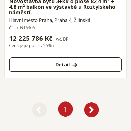
Novostavba bytu 3+kk o ploše 82,4 m² +
4,8 m² balkón ve výstavbě u Roztylského
náměstí.
Hlavní město Praha, Praha 4, Žilinská
Číslo: N16306
12 225 786 Kč
(vč. DPH.
Cena je již po slevě 5%.)
Detail
1