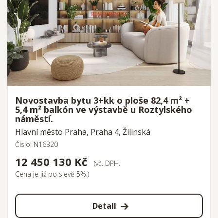
Novostavba bytu 3+kk o ploše 82,4 m² +
5,4 m² balkón ve výstavbě u Roztylského
náměstí.
Hlavní město Praha, Praha 4, Žilinská
Číslo: N16320
12 450 130 Kč
(vč. DPH.
Cena je již po slevě 5%.)
Detail