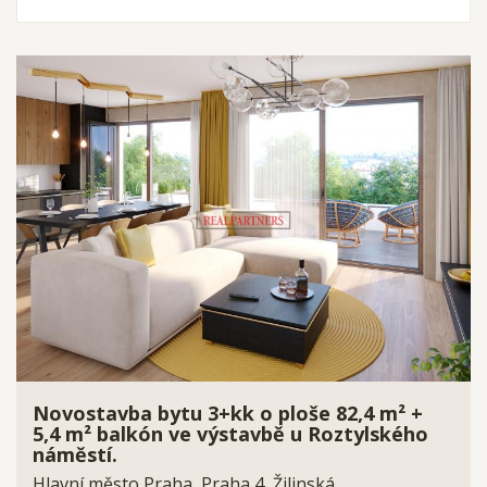
Novostavba bytu 3+kk o ploše 82,4 m² +
5,4 m² balkón ve výstavbě u Roztylského
náměstí.
Hlavní město Praha, Praha 4, Žilinská