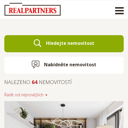
Otevř
men
Hledejte nemovitost
Nabídněte nemovitost
NALEZENO
64
NEMOVITOSTÍ
Řadit od
nejnovějších