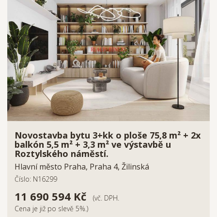
Novostavba bytu 3+kk o ploše 75,8 m² + 2x
balkón 5,5 m² + 3,3 m² ve výstavbě u
Roztylského náměstí.
Hlavní město Praha, Praha 4, Žilinská
Číslo: N16299
11 690 594 Kč
(vč. DPH.
Cena je již po slevě 5%.)