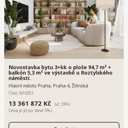
Novostavba bytu 3+kk o ploše 94,7 m² +
balkón 5,3 m² ve výstavbě u Roztylského
náměstí.
Hlavní město Praha, Praha 4, Žilinská
Číslo: N16351
13 361 872 Kč
(vč. DPH.
Cena je již po slevě 5%.)