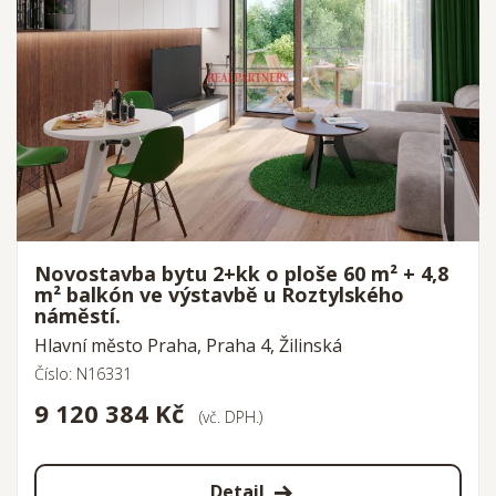
Novostavba bytu 2+kk o ploše 60 m² + 4,8
m² balkón ve výstavbě u Roztylského
náměstí.
Hlavní město Praha, Praha 4, Žilinská
Číslo: N16331
9 120 384 Kč
(vč. DPH.)
Detail