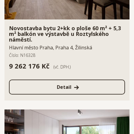
Novostavba bytu 2+kk o ploše 60 m² + 5,3
m² balkón ve výstavbě u Roztylského
náměstí.
Hlavní město Praha, Praha 4, Žilinská
Číslo: N16328
9 262 176 Kč
(vč. DPH.)
Detail