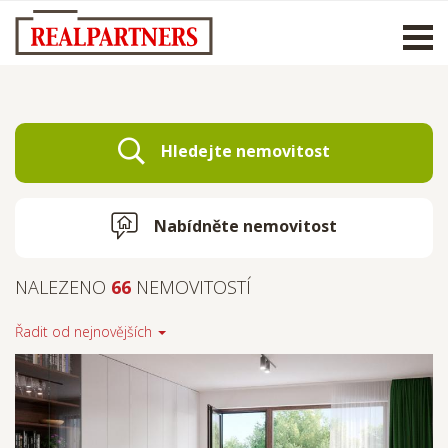
Otevř
men
Hledejte nemovitost
Nabídněte nemovitost
NALEZENO
66
NEMOVITOSTÍ
Řadit od
nejnovějších