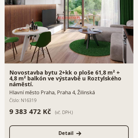
Novostavba bytu 2+kk o ploše 61,8 m² +
4,8 m² balkón ve výstavbě u Roztylského
náměstí.
Hlavní město Praha, Praha 4, Žilinská
Číslo: N16319
9 383 472 Kč
(vč. DPH.)
Detail