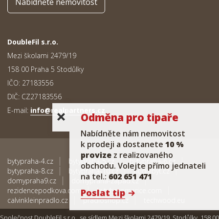
Nabídněte nemovitost
DoubleFil s.r.o.
Mezi školami 2479/19
158 00 Praha 5 Stodůlky
IČO: 27183556
DIČ: CZ27183556
E-mail:
info@realpartners.cz
Odměna pro tipaře
Nabídněte nám nemovitost
k prodeji a dostanete
10 %
provize
z realizovaného
bytypraha-4.cz
bytypraha-5.cz
bytypraha-6.cz
obchodu. Volejte přímo jednateli
bytypraha-8.cz
bytypraha-10.cz
pudnibyt.cz
na tel.:
602 651 471
domypraha9.cz
domypraha-zapad.cz
rezidencepodkova.com
bytyhoromerice.com
Poslat tip
calvinkleinpradlo.cz
pradloshop.cz
techwood.eu
Společnost DoubleFil s.r.o., se sídlem Mezi školami 2479/19, Stodůlky, 158 00