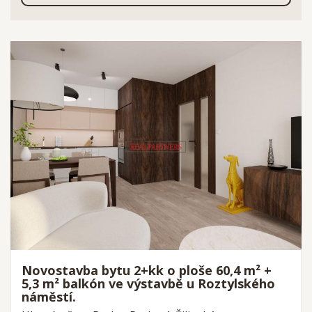
Novostavba bytu 2+kk o ploše 60,4 m² +
5,3 m² balkón ve výstavbě u Roztylského
náměstí.