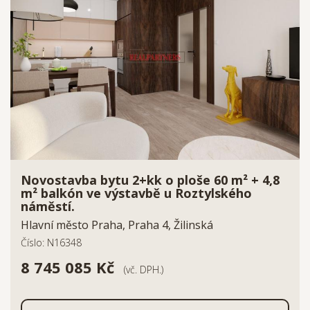
Novostavba bytu 2+kk o ploše 60 m² + 4,8
m² balkón ve výstavbě u Roztylského
náměstí.
Hlavní město Praha, Praha 4, Žilinská
Číslo: N16348
8 745 085 Kč
(vč. DPH.)