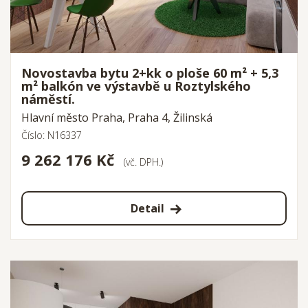
Novostavba bytu 2+kk o ploše 60 m² + 5,3
m² balkón ve výstavbě u Roztylského
náměstí.
Hlavní město Praha, Praha 4, Žilinská
Číslo: N16337
9 262 176 Kč
(vč. DPH.)
Detail