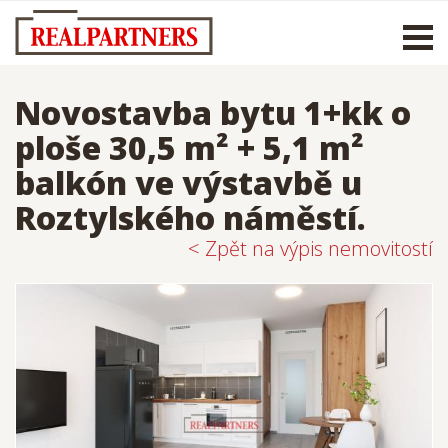
Otevř
men
Novostavba bytu 1+kk o
ploše 30,5 m² + 5,1 m²
balkón ve výstavbě u
Roztylského náměstí.
< Zpět na výpis nemovitostí