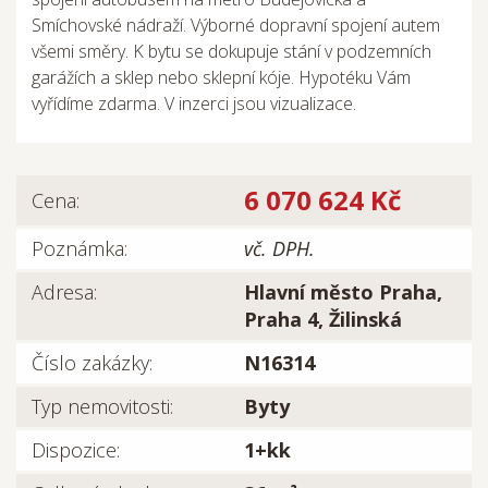
Smíchovské nádraží. Výborné dopravní spojení autem
všemi směry. K bytu se dokupuje stání v podzemních
garážích a sklep nebo sklepní kóje. Hypotéku Vám
vyřídíme zdarma. V inzerci jsou vizualizace.
6 070 624 Kč
Cena:
Poznámka:
vč. DPH.
Adresa:
Hlavní město Praha,
Praha 4, Žilinská
Číslo zakázky:
N16314
Typ nemovitosti:
Byty
Dispozice:
1+kk