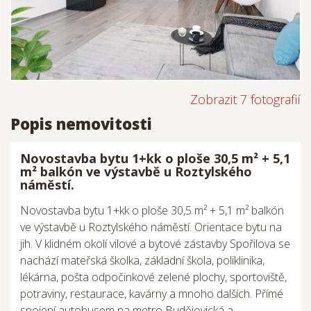
Zobrazit 7 fotografií
Popis nemovitosti
Novostavba bytu 1+kk o ploše 30,5 m² + 5,1
m² balkón ve výstavbě u Roztylského
náměstí.
Novostavba bytu 1+kk o ploše 30,5 m² + 5,1 m² balkón
ve výstavbě u Roztylského náměstí. Orientace bytu na
jih. V klidném okolí vilové a bytové zástavby Spořilova se
nachází mateřská školka, základní škola, poliklinika,
lékárna, pošta odpočinkové zelené plochy, sportoviště,
potraviny, restaurace, kavárny a mnoho dalších. Přímé
spojení autobusem na metro Budějovická a