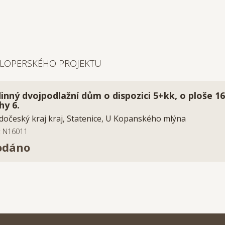
ELOPERSKÉHO PROJEKTU
inný dvojpodlažní dům o dispozici 5+kk, o ploše 1
hy 6.
dočeský kraj kraj, Statenice, U Kopanského mlýna
o: N16011
odáno