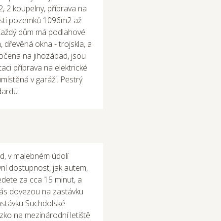
 2 koupelny, příprava na
kosti pozemků 1096m2 až
. Každý dům má podlahové
 dřevěná okna - trojskla, a
točena na jihozápad, jsou
taci příprava na elektrické
umístěná v garáži. Pestrý
dardu.
d, v malebném údolí
ní dostupnost, jak autem,
dete za cca 15 minut, a
ás dovezou na zastávku
zastávku Suchdolské
ízko na mezinárodní letiště