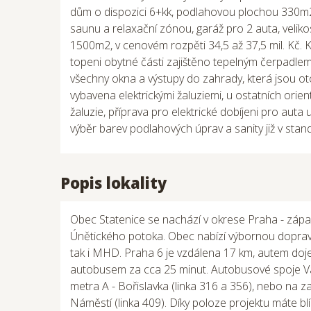
dům o dispozici 6+kk, podlahovou plochou 330m2,
saunu a relaxační zónou, garáž pro 2 auta, veli
1500m2, v cenovém rozpěti 34,5 až 37,5 mil. Kč
topeni obytné části zajištěno tepelným čerpadlem,
všechny okna a výstupy do zahrady, která jsou o
vybavena elektrickými žaluziemi, u ostatních orien
žaluzie, příprava pro elektrické dobíjeni pro auta 
výběr barev podlahových úprav a sanity již v stan
Popis lokality
Obec Statenice se nachází v okrese Praha - zápa
Únětického potoka. Obec nabízí výbornou doprav
tak i MHD. Praha 6 je vzdálena 17 km, autem doje
autobusem za cca 25 minut. Autobusové spoje V
metra A - Bořislavka (linka 316 a 356), nebo na 
Náměstí (linka 409). Díky poloze projektu máte bl