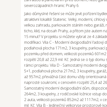
severozápadních hranic Prahy 6.
Jako důmyslné řešení se může jevit pořízení bydle
atraktivní lokalitě Statenic. Velký, moderní, cihlo
velkou zahradu, parkovacím stáním nebo garáži, 
ticho, klid, na dosah Prahy, a přitom jste autem n
15 minut? V projektu si můžete vybrat ze 4 základ
modifikaci. Vila C - Moderní dvojpodlažní řadový 
podlahová plocha 171m2, 3 koupelny, parkovací p
pozemku před domem, velikosti pozemků 601m2
rozpětí 20,8 až 22,9 mil. Kč. Jedná se o typ domu s
rámci projektu. Vila D - Samostatný moderní dvoj
5+1, podlahová plocha 217m2, 3 koupelny, garáž
až 957m2, převážná část domu vždy orientovaná 
naprosté soukromí, v cenovém rozpětí 25,4 až 26,5 
Samostatný moderní dvojpodlažní dům, dispozice
264m2, 3 koupelny, z rodičovské ložnice vstup do
2 auta, velikosti pozemků 852m2 až 1117m2, v ce
mil. Kč. Vila B - Jedinečný velkoryse prostorově 