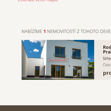
NABÍZÍME
1
NEMOVITOSTÍ Z TOHOTO DEV
Rod
Pra
Stře
Čísl
pr