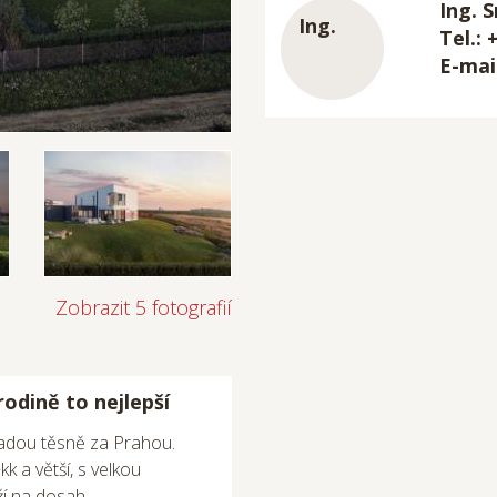
Ing. S
Tel.: 
E-mai
Zobrazit 5 fotografií
odině to nejlepší
radou těsně za Prahou.
k a větší, s velkou
í na dosah