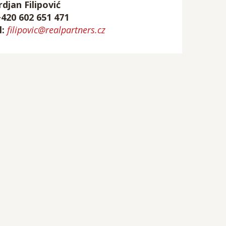
rdjan Filipović
+420 602 651 471
l:
filipovic@realpartners.cz