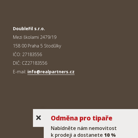
DoubleFil s.r.o.
Mezi školami 2479/19
158 00 Praha 5 Stodůlky
IČO: 27183556
DIČ: CZ27183556
E-mail:
info@realpartners.cz
Odměna pro tipaře
Nabídněte nám nemovitost
k prodeji a dostanete
10 %