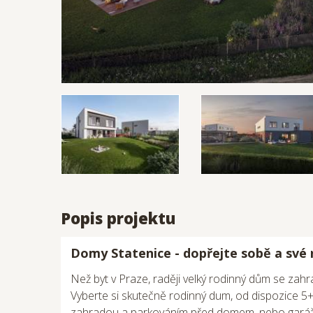
Popis projektu
Domy Statenice - dopřejte sobě a své r
Než byt v Praze, raději velký rodinný dům se zah
Vyberte si skutečně rodinný dum, od dispozice 5+k
zahradou a parkováním před domem, nebo garáž