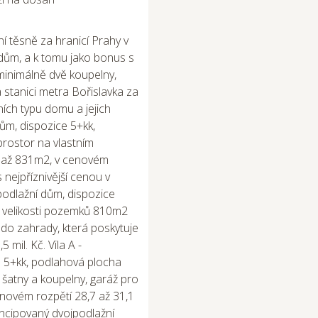
ní těsně za hranicí Prahy v
vý dům, a k tomu jako bonus s
minimálně dvě koupelny,
a stanici metra Bořislavka za
ních typu domu a jejich
dům, dispozice 5+kk,
rostor na vlastním
 až 831m2, v cenovém
 nejpříznivější cenou v
podlažní dům, dispozice
, velikosti pozemků 810m2
do zahrady, která poskytuje
mil. Kč. Vila A -
 5+kk, podlahová plocha
 šatny a koupelny, garáž pro
novém rozpětí 28,7 až 31,1
koncipovaný dvojpodlažní