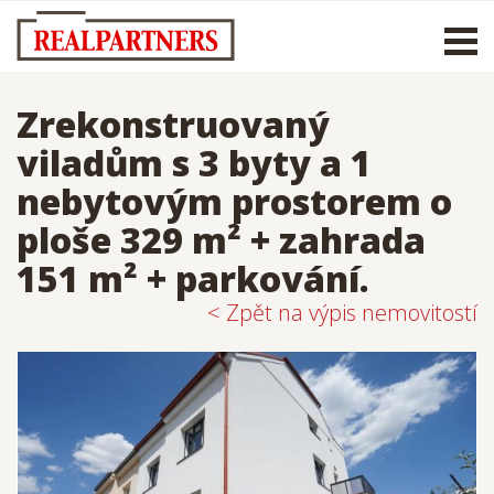
Otevř
men
Zrekonstruovaný
viladům s 3 byty a 1
nebytovým prostorem o
ploše 329 m² + zahrada
151 m² + parkování.
< Zpět na výpis nemovitostí