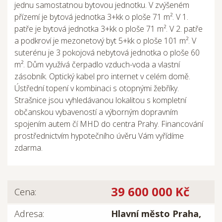
jednu samostatnou bytovou jednotku. V zvýšeném
přízemí je bytová jednotka 3+kk o ploše 71 m². V 1.
patře je bytová jednotka 3+kk o ploše 71 m². V 2. patře
a podkroví je mezonetový byt 5+kk o ploše 101 m². V
suterénu je 3 pokojová nebytová jednotka o ploše 60
m². Dům využívá čerpadlo vzduch-voda a vlastní
zásobník. Optický kabel pro internet v celém domě.
Ústřední topení v kombinaci s otopnými žebříky.
Strašnice jsou vyhledávanou lokalitou s kompletní
občanskou vybaveností a výborným dopravním
spojením autem čí MHD do centra Prahy. Financování
prostřednictvím hypotečního úvěru Vám vyřídíme
zdarma.
39 600 000 Kč
Cena:
Adresa:
Hlavní město Praha,