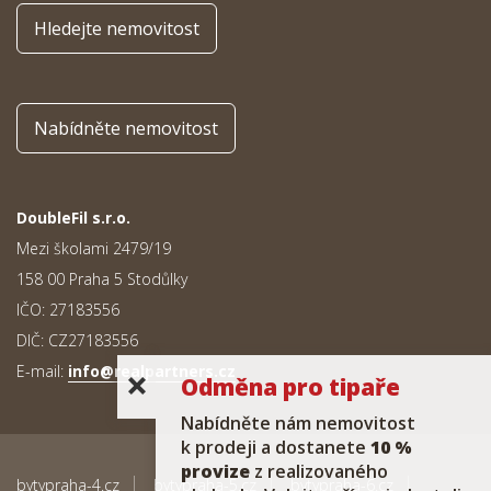
Hledejte nemovitost
Nabídněte nemovitost
DoubleFil s.r.o.
Mezi školami 2479/19
158 00 Praha 5 Stodůlky
IČO: 27183556
DIČ: CZ27183556
E-mail:
info@realpartners.cz
Odměna pro tipaře
Nabídněte nám nemovitost
k prodeji a dostanete
10 %
provize
z realizovaného
bytypraha-4.cz
bytypraha-5.cz
bytypraha-6.cz