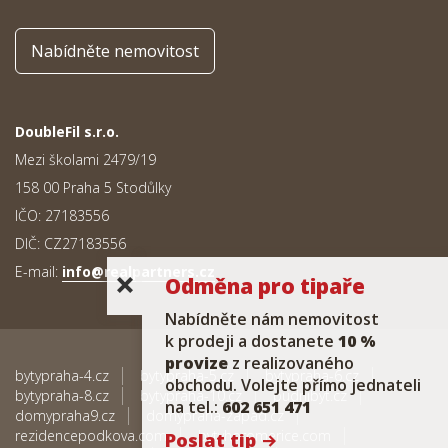
Nabídněte nemovitost
DoubleFil s.r.o.
Mezi školami 2479/19
158 00 Praha 5 Stodůlky
IČO: 27183556
DIČ: CZ27183556
E-mail:
info@realpartners.cz
Odměna pro tipaře
Nabídněte nám nemovitost
k prodeji a dostanete
10 %
provize
z realizovaného
bytypraha-4.cz
bytypraha-5.cz
bytypraha-6.cz
obchodu. Volejte přímo jednateli
bytypraha-8.cz
bytypraha-10.cz
pudnibyt.cz
na tel.:
602 651 471
domypraha9.cz
domypraha-zapad.cz
rezidencepodkova.com
bytyhoromerice.com
Poslat tip