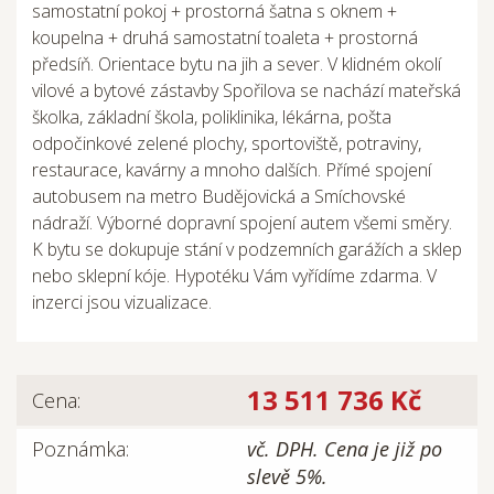
samostatní pokoj + prostorná šatna s oknem +
koupelna + druhá samostatní toaleta + prostorná
předsíň. Orientace bytu na jih a sever. V klidném okolí
vilové a bytové zástavby Spořilova se nachází mateřská
školka, základní škola, poliklinika, lékárna, pošta
odpočinkové zelené plochy, sportoviště, potraviny,
restaurace, kavárny a mnoho dalších. Přímé spojení
autobusem na metro Budějovická a Smíchovské
nádraží. Výborné dopravní spojení autem všemi směry.
K bytu se dokupuje stání v podzemních garážích a sklep
nebo sklepní kóje. Hypotéku Vám vyřídíme zdarma. V
inzerci jsou vizualizace.
13 511 736 Kč
Cena:
Poznámka:
vč. DPH. Cena je již po
slevě 5%.