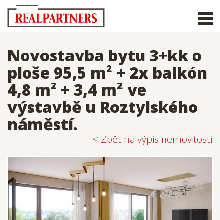
Otevř
men
Novostavba bytu 3+kk o
ploše 95,5 m² + 2x balkón
4,8 m² + 3,4 m² ve
výstavbě u Roztylského
náměstí.
< Zpět na výpis nemovitostí