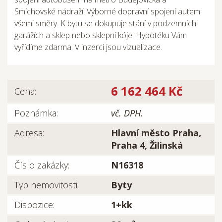
Smíchovské nádraží. Výborné dopravní spojení autem
všemi směry. K bytu se dokupuje stání v podzemních
garážích a sklep nebo sklepní kóje. Hypotéku Vám
vyřídíme zdarma. V inzerci jsou vizualizace.
6 162 464 Kč
Cena:
Poznámka:
vč. DPH.
Adresa:
Hlavní město Praha,
Praha 4, Žilinská
Číslo zakázky:
N16318
Typ nemovitosti:
Byty
Dispozice:
1+kk