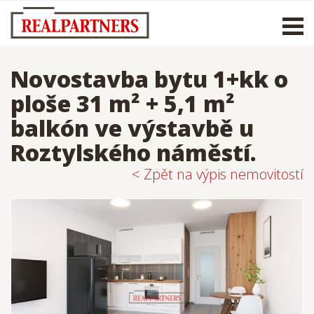
Otevř
men
Novostavba bytu 1+kk o
ploše 31 m² + 5,1 m²
balkón ve výstavbě u
Roztylského náměstí.
< Zpět na výpis nemovitostí