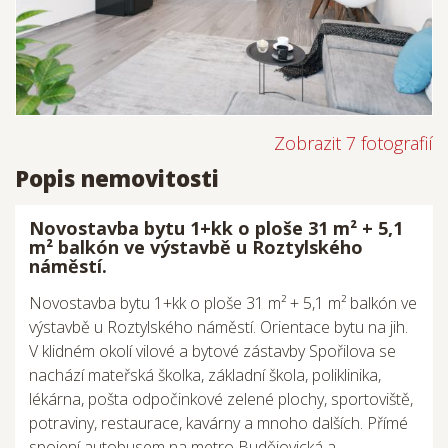
Zobrazit 7 fotografií
Popis nemovitosti
Novostavba bytu 1+kk o ploše 31 m² + 5,1
m² balkón ve výstavbě u Roztylského
náměstí.
Novostavba bytu 1+kk o ploše 31 m² + 5,1 m² balkón ve
výstavbě u Roztylského náměstí. Orientace bytu na jih.
V klidném okolí vilové a bytové zástavby Spořilova se
nachází mateřská školka, základní škola, poliklinika,
lékárna, pošta odpočinkové zelené plochy, sportoviště,
potraviny, restaurace, kavárny a mnoho dalších. Přímé
spojení autobusem na metro Budějovická a