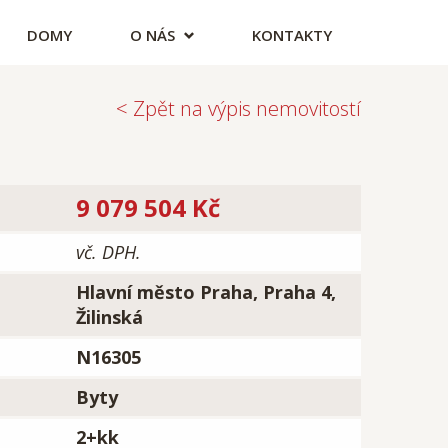
DOMY
O NÁS
KONTAKTY
< Zpět na výpis nemovitostí
9 079 504 Kč
vč. DPH.
Hlavní město Praha, Praha 4,
Žilinská
N16305
Byty
2+kk