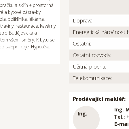
 pračku a skříń + prostorná
ové a bytové zástavby
a, poliklinika, lékárna,
Doprava:
traviny, restaurace, kavárny
Energetická náročnost 
tro Budějovická a
tem všemi směry. K bytu se
Ostatní:
bo sklepní kóje. Hypotéku
Ostatní rozvody:
Užitná plocha:
Telekomunikace:
Prodávající makléř:
Ing. 
Tel.: 
E-mai