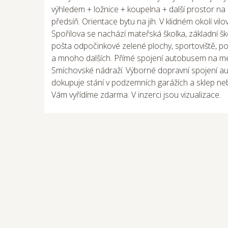
výhledem + ložnice + koupelna + další prostor na
předsíň. Orientace bytu na jih. V klidném okolí vil
Spořilova se nachází mateřská školka, základní škol
pošta odpočinkové zelené plochy, sportoviště, po
a mnoho dalších. Přímé spojení autobusem na me
Smíchovské nádraží. Výborné dopravní spojení au
dokupuje stání v podzemních garážích a sklep ne
Vám vyřídíme zdarma. V inzerci jsou vizualizace.