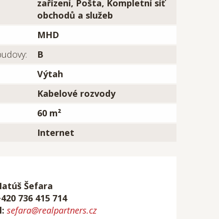
zařízení, Pošta, Kompletní síť
obchodů a služeb
MHD
budovy:
B
Výtah
Kabelové rozvody
60 m²
Internet
Matúš Šefara
+420 736 415 714
l:
sefara@realpartners.cz