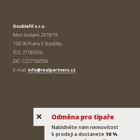
DoubleFil s.r.o.
Mezi školami 2479/19
158 00 Praha 5 Stodůlky
IČO: 27183556
DIČ: CZ27183556
E-mail:
info@realpartners.cz
Odměna pro tipaře
Nabídněte nám nemovitost
k prodeji a dostanete
10 %