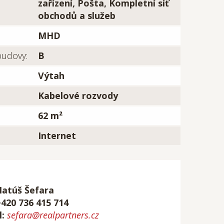
zařízení, Pošta, Kompletní síť
obchodů a služeb
MHD
budovy:
B
Výtah
Kabelové rozvody
62 m²
Internet
Matúš Šefara
+420 736 415 714
l:
sefara@realpartners.cz