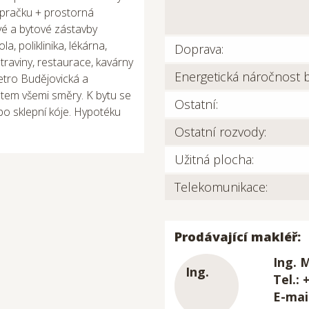
 pračku + prostorná
ové a bytové zástavby
a, poliklinika, lékárna,
Doprava:
traviny, restaurace, kavárny
Energetická náročnost 
tro Budějovická a
tem všemi směry. K bytu se
Ostatní:
bo sklepní kóje. Hypotéku
Ostatní rozvody:
Užitná plocha:
Telekomunikace:
Prodávající makléř:
Ing. 
Tel.: 
E-mai