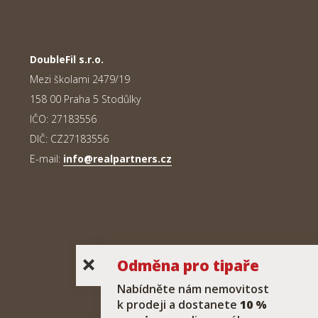
DoubleFil s.r.o.
Mezi školami 2479/19
158 00 Praha 5 Stodůlky
IČO: 27183556
DIČ: CZ27183556
E-mail:
info@realpartners.cz
Odměna pro tipaře
Nabídněte nám nemovitost
k prodeji a dostanete
10 %