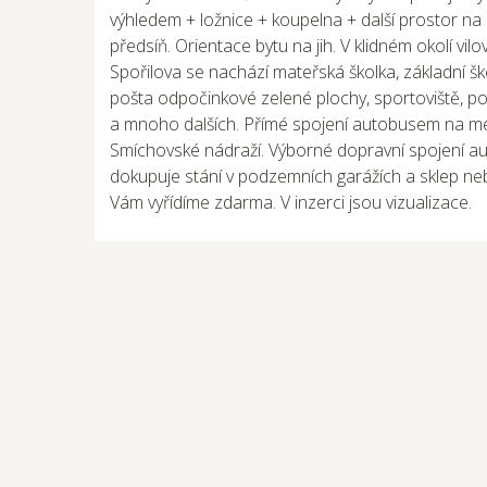
výhledem + ložnice + koupelna + další prostor na
předsíň. Orientace bytu na jih. V klidném okolí vil
Spořilova se nachází mateřská školka, základní škol
pošta odpočinkové zelené plochy, sportoviště, po
a mnoho dalších. Přímé spojení autobusem na me
Smíchovské nádraží. Výborné dopravní spojení au
dokupuje stání v podzemních garážích a sklep ne
Vám vyřídíme zdarma. V inzerci jsou vizualizace.